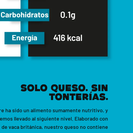
SOLO QUESO. SIN
TONTERÍAS.
re ha sido un alimento sumamente nutritivo, y
emos llevado al siguiente nivel. Elaborado con
 de vaca británica, nuestro queso no contiene