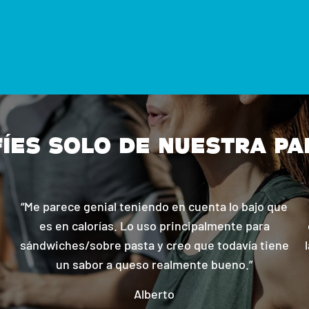
FÍES SOLO DE NUESTRA PAL
“Me parece genial teniendo en cuenta lo bajo que
es en calorías. Lo uso principalmente para
sándwiches/sobre pasta y creo que todavía tiene
un sabor a queso realmente bueno.”
Alberto